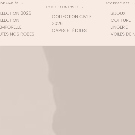
DE MARIÉE
ACCESSOIRES
COLLECTION CIVILE
LLECTION 2026
BIJOUX
COLLECTION CIVILE
LLECTION
COIFFURE
2026
TEMPORELLE
LINGERIE
CAPES ET ÉTOLES
UTES NOS ROBES
VOILES DE 