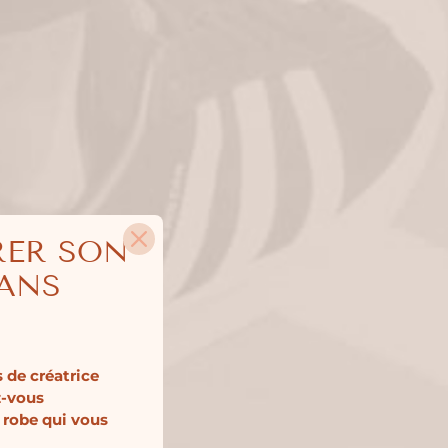
RER SON
SANS
 de créatrice
z-vous
 robe qui vous