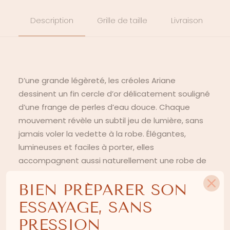
Description
Grille de taille
Livraison
D’une grande légèreté, les créoles Ariane
dessinent un fin cercle d’or délicatement souligné
d’une frange de perles d’eau douce. Chaque
mouvement révèle un subtil jeu de lumière, sans
jamais voler la vedette à la robe. Élégantes,
lumineuses et faciles à porter, elles
accompagnent aussi naturellement une robe de
mariée qu’une tenue de cérémonie, dans cet
BIEN PRÉPARER SON
équilibre si cher à la Maison entre simplicité, grâce
et féminité.
ESSAYAGE, SANS
PRESSION
COMPOSITION
: