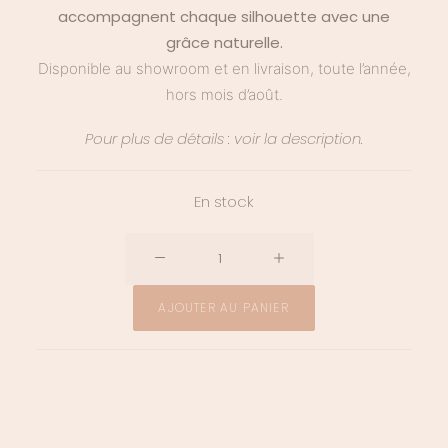
accompagnent chaque silhouette avec une
grâce naturelle.
Disponible au showroom et en livraison, toute l’année,
hors mois d’août.
Pour plus de détails : voir la description.
En stock
quantité
de
Boucles
AJOUTER AU PANIER
d'oreilles
Ariane