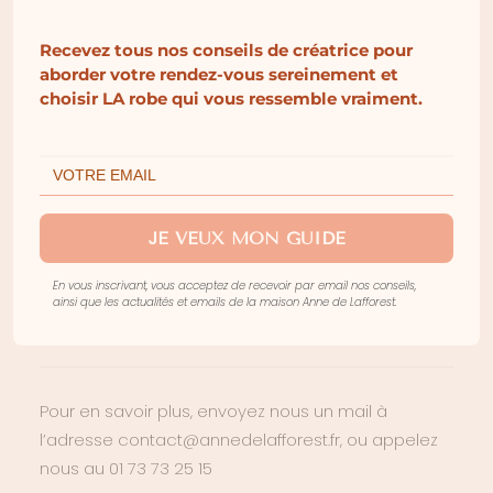
Acier inoxydable.
Recevez tous nos conseils de créatrice pour
aborder votre rendez-vous sereinement et
Conseils d’entretien pour prendre soin de
choisir LA robe qui vous ressemble vraiment.
votre bijoux Anne de Lafforest :
Evitez l’eau, les parfums ou les produits d’entretien
afin de le garder le plus longtemps possible.
Découvrez nos looks sur Instagram
JE VEUX MON GUIDE
@annedelafforest.
En vous inscrivant, vous acceptez de recevoir par email nos conseils,
Retrouvez l’ensemble de nos bijoux créateurs
ainsi que les actualités et emails de la maison Anne de Lafforest.
disponibles sur notre e-shop en cliquant ici.
Pour en savoir plus, envoyez nous un mail à
l’adresse contact@annedelafforest.fr, ou appelez
nous au 01 73 73 25 15