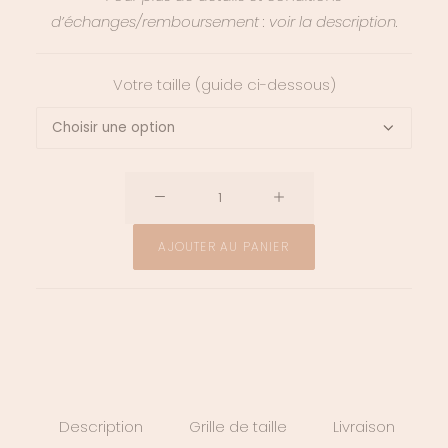
d’échanges/remboursement : voir la description.
Votre taille (guide ci-dessous)
quantité
de
Robe
AJOUTER AU PANIER
Megan
Description
Grille de taille
Livraison