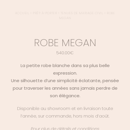
ACCUEIL
>
PRÊT-À-PORTER
>
TENUES DE MARIAGE CIVIL
>
ROBE
MEGAN
ROBE MEGAN
540.00
€
La petite robe blanche dans sa plus belle
expression.
Une silhouette d’une simplicité éclatante, pensée
pour traverser les années sans jamais perdre de
son élégance.
Disponible au showroom et en livraison toute
l’année, sur commande, hors mois d’août.
Pour plus de détails et conditions