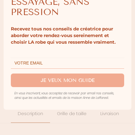
ESSAYAGE, SANS
Disponible au showroom et en livraison toute
l’année, sur commande, hors mois d’août.
PRESSION
Pour plus d’informations : voir la description.
Recevez tous nos conseils de créatrice pour
aborder votre rendez-vous sereinement et
quantité
choisir LA robe qui vous ressemble vraiment.
de
Voile
AJOUTER AU PANIER
Lise
JE VEUX MON GUIDE
En vous inscrivant, vous acceptez de recevoir par email nos conseils,
ainsi que les actualités et emails de la maison Anne de Lafforest.
Description
Grille de taille
Livraison