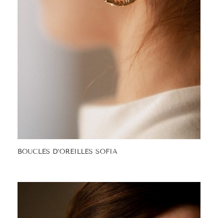
BOUCLES D’OREILLES SOFIA