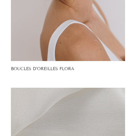
BOUCLES D’OREILLES FLORA