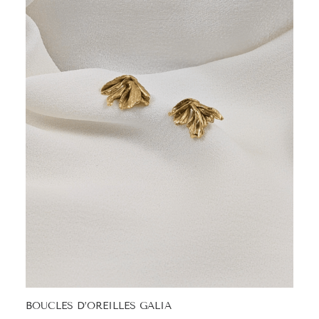
BOUCLES D’OREILLES GALIA