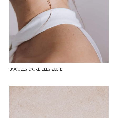
BOUCLES D’OREILLES ZÉLIE