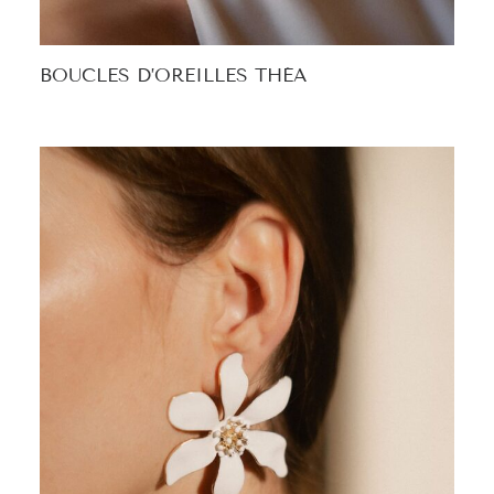
BOUCLES D’OREILLES THÉA