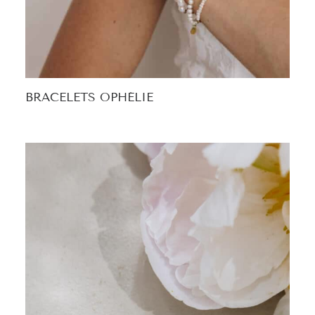
BRACELETS OPHÉLIE