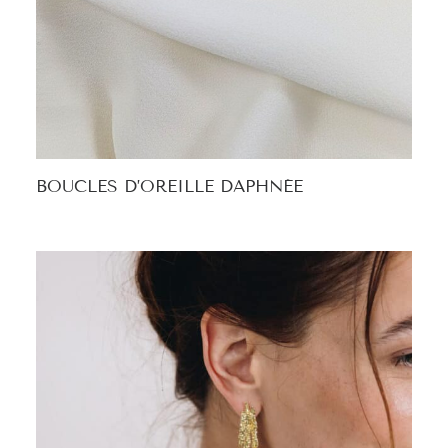
BOUCLES D’OREILLE DAPHNÉE