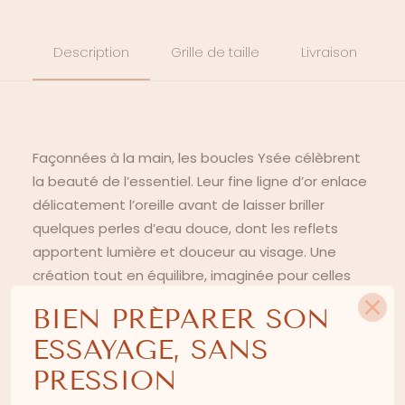
Description
Grille de taille
Livraison
Façonnées à la main, les boucles Ysée célèbrent
la beauté de l’essentiel. Leur fine ligne d’or enlace
délicatement l’oreille avant de laisser briller
quelques perles d’eau douce, dont les reflets
apportent lumière et douceur au visage. Une
création tout en équilibre, imaginée pour celles
qui recherchent un bijou subtil, capable
BIEN PRÉPARER SON
d’accompagner la robe sans jamais la dépasser.
ESSAYAGE, SANS
COMPOSITION
:
PRESSION
Perles d’eau douce et laiton plaqué or.