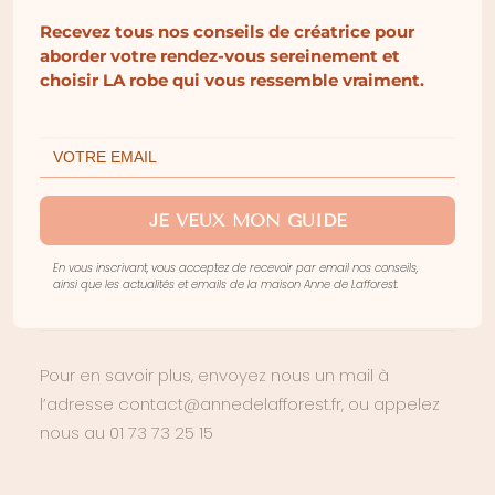
Recevez tous nos conseils de créatrice pour
Conseils d’entretien pour prendre soin de
aborder votre rendez-vous sereinement et
votre bijoux Anne de Lafforest :
choisir LA robe qui vous ressemble vraiment.
Evitez l’eau, les parfums ou les produits d’entretien
afin de le garder le plus longtemps possible.
Découvrez nos looks sur Instagram
@annedelafforest.
JE VEUX MON GUIDE
Retrouvez l’ensemble de nos bijoux créateurs
En vous inscrivant, vous acceptez de recevoir par email nos conseils,
disponibles sur notre e-shop en cliquant ici.
ainsi que les actualités et emails de la maison Anne de Lafforest.
Pour en savoir plus, envoyez nous un mail à
l’adresse contact@annedelafforest.fr, ou appelez
nous au 01 73 73 25 15