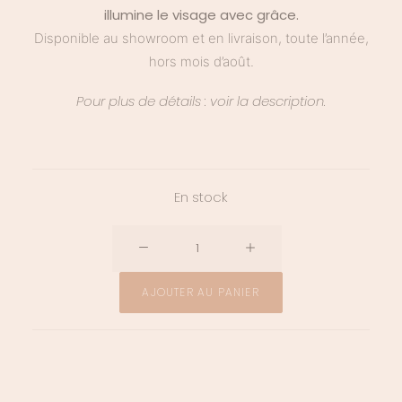
illumine le visage avec grâce.
Disponible au showroom et en livraison, toute l’année,
hors mois d’août.
Pour plus de détails : voir la description.
En stock
quantité
de
Boucles
AJOUTER AU PANIER
d'oreille
Ysée