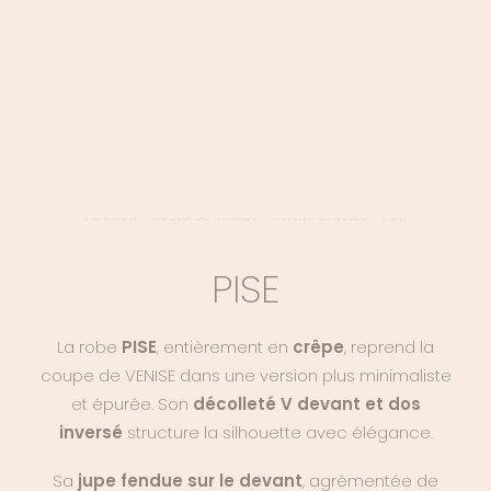
LOGIN / REGISTER
PANIER
VOTRE PANIER EST ACTUELLEMENT VIDE.
ACCUEIL
>
ROBES DE MARIÉE
>
INTEMPORELLES
>
PISE
PISE
La robe
PISE
, entièrement en
crêpe
, reprend la
coupe de VENISE dans une version plus minimaliste
et épurée. Son
décolleté V devant et dos
inversé
structure la silhouette avec élégance.
Sa
jupe fendue sur le devant
, agrémentée de