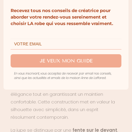
La robe
PISE
, issue de la collection
Intemporelle
Recevez tous nos conseils de créatrice pour
d’Anne de Lafforest, reprend la ligne emblématique
aborder votre rendez-vous sereinement et
du modèle VENISE dans une version entièrement
choisir LA robe qui vous ressemble vraiment.
réinterprétée en
crêpe
. Ce choix de matière
transforme profondément l’allure, offrant une
silhouette
plus minimaliste, plus pure
, tout en
conservant la justesse de la coupe initiale.
JE VEUX MON GUIDE
Entièrement réalisée en crêpe, PISE séduit par la
fluidité de son tombé et la netteté de ses lignes. Le
En vous inscrivant, vous acceptez de recevoir par email nos conseils,
ainsi que les actualités et emails de la maison Anne de Lafforest.
décolleté en V à l’avant
, équilibré par un
V
inversé dans le dos
, structure le buste avec
élégance tout en garantissant un maintien
confortable. Cette construction met en valeur la
silhouette avec simplicité, dans un esprit
résolument contemporain.
La jupe se distingue par une
fente sur le devant
,