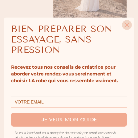
BIEN PRÉPARER SON
ESSAYAGE, SANS
PRESSION
Description
Recevez tous nos conseils de créatrice pour
aborder votre rendez-vous sereinement et
choisir LA robe qui vous ressemble vraiment.
Avec
HALLEY
, la maison
Anne de Lafforest
signe
une
robe de mariée bustier
spectaculaire, pensée
pour les mariées qui rêvent d’une allure grandiose,
sculpturale, mais toujours pleine de grâce.
Dernière étoile de la
collection 2026
,
JE VEUX MON GUIDE
Comètes,
HALLEY
combine une audace maîtrisée
En vous inscrivant, vous acceptez de recevoir par email nos conseils,
et un raffinement absolu.
ainsi que les actualités et emails de la maison Anne de Lafforest.