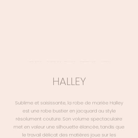
LOGIN / REGISTER
PANIER
VOTRE PANIER EST ACTUELLEMENT VIDE.
ACCUEIL
>
ROBES DE MARIÉE
>
COMÈTES
>
HALLEY
HALLEY
Sublime et saisissante, la
robe de mariée
Halley
est une robe bustier en jacquard au style
résolument couture. Son volume spectaculaire
met en valeur une silhouette élancée, tandis que
le travail délicat des matières joue sur les