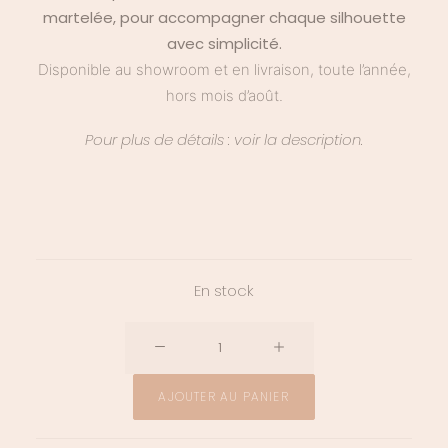
martelée, pour accompagner chaque silhouette
avec simplicité.
Disponible au showroom et en livraison, toute l’année,
hors mois d’août.
Pour plus de détails : voir la description.
En stock
quantité
de
Boucles
AJOUTER AU PANIER
d'oreille
Daphnée