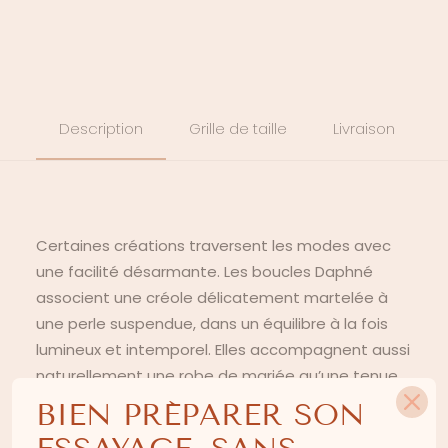
Description
Grille de taille
Livraison
Certaines créations traversent les modes avec
une facilité désarmante. Les boucles Daphné
associent une créole délicatement martelée à
une perle suspendue, dans un équilibre à la fois
lumineux et intemporel. Elles accompagnent aussi
naturellement une robe de mariée qu’une tenue
de cérémonie, et se prêtent volontiers à de jolies
BIEN PRÉPARER SON
attentions pour les demoiselles d’honneur ou les