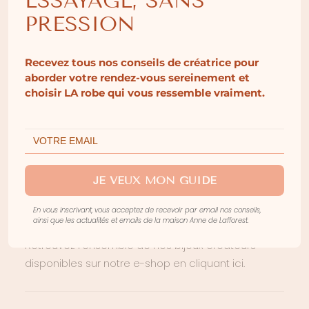
ESSAYAGE, SANS
témoins. Un bijou que l’on choisit sans hésiter… et
PRESSION
que l’on porte longtemps après le mariage.
COMPOSITION
:
Recevez tous nos conseils de créatrice pour
aborder votre rendez-vous sereinement et
Perles d’eau douce et acier inoxydable.
choisir LA robe qui vous ressemble vraiment.
Conseils d’entretien pour prendre soin de
votre bijoux Anne de Lafforest :
Evitez l’eau, les parfums ou les produits d’entretien
afin de le garder le plus longtemps possible.
JE VEUX MON GUIDE
Découvrez nos looks sur Instagram
En vous inscrivant, vous acceptez de recevoir par email nos conseils,
@annedelafforest.
ainsi que les actualités et emails de la maison Anne de Lafforest.
Retrouvez l’ensemble de nos bijoux créateurs
disponibles sur notre e-shop en cliquant ici.