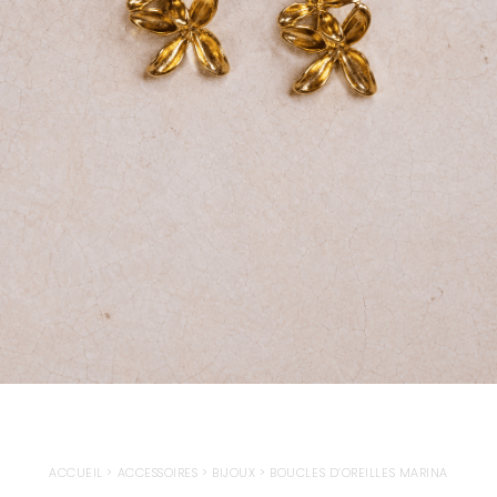
ACCUEIL
>
ACCESSOIRES
>
BIJOUX
>
BOUCLES D’OREILLES MARINA