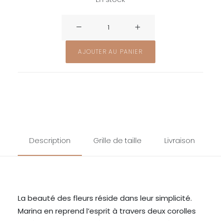
quantité
de
Boucles
AJOUTER AU PANIER
d'oreilles
Marina
Description
Grille de taille
Livraison
La beauté des fleurs réside dans leur simplicité.
Marina en reprend l’esprit à travers deux corolles