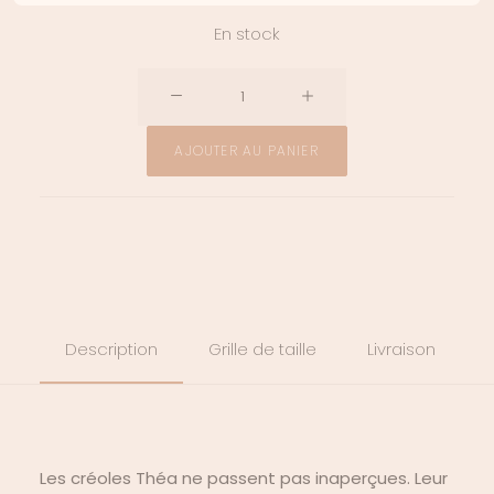
En stock
quantité
de
Boucles
AJOUTER AU PANIER
d'oreilles
Théa
Description
Grille de taille
Livraison
Les créoles Théa ne passent pas inaperçues. Leur