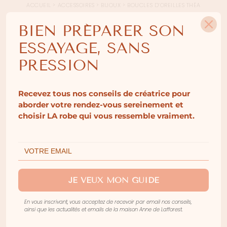
ACCUEIL
>
ACCESSOIRES
>
BIJOUX
>
BOUCLES D’OREILLES THÉA
BIEN PRÉPARER SON
BOUCLES D’OREILLES
ESSAYAGE, SANS
PRESSION
THÉA
55.00
€
Recevez tous nos conseils de créatrice pour
aborder votre rendez-vous sereinement et
Un souffle de liberté, une allure résolument
choisir LA robe qui vous ressemble vraiment.
festive. Les créoles Théa signent la silhouette
d’une élégance bohème et solaire, idéale pour
prolonger la magie du mariage jusqu’au bout de
la nuit.
Disponible au showroom et en livraison toute
JE VEUX MON GUIDE
l’année, hors mois d’août.
En vous inscrivant, vous acceptez de recevoir par email nos conseils,
Pour plus de détails : voir la description.
ainsi que les actualités et emails de la maison Anne de Lafforest.