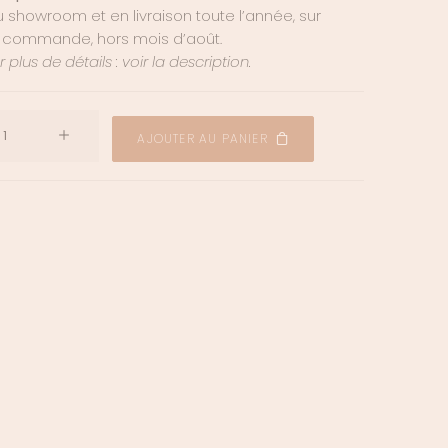
 showroom et en livraison toute l’année, sur
commande, hors mois d’août.
 plus de détails : voir la description.
quantité
AJOUTER AU PANIER
de
Etole
en
mousseline
Louise