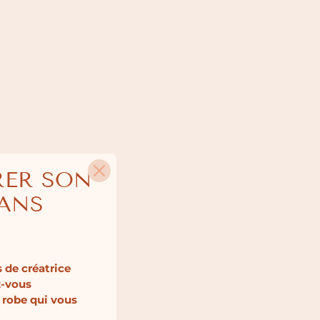
RER SON
SANS
 de créatrice
z-vous
 robe qui vous