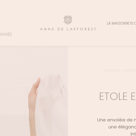
LA MAISON
NOS 
MARIÉE
ACCUEIL
>
ACCESS
ETOLE 
Une envolée de mo
une élégance
in