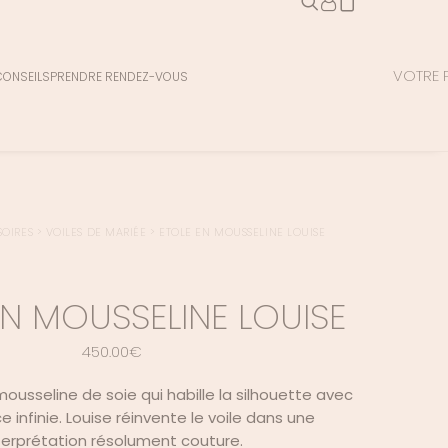
VOTRE P
CONSEILS
PRENDRE RENDEZ-VOUS
OIRES
>
VOILES DE MARIÉE
>
ETOLE EN MOUSSELINE LOUISE
EN MOUSSELINE LOUISE
450.00
€
usseline de soie qui habille la silhouette avec
 infinie. Louise réinvente le voile dans une
terprétation résolument couture.