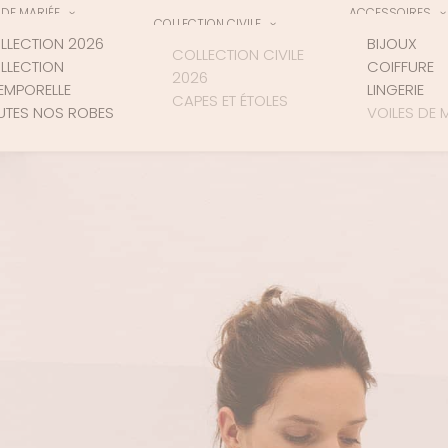
DE MARIÉE
ACCESSOIRES
COLLECTION CIVILE
LLECTION 2026
BIJOUX
COLLECTION CIVILE
LLECTION
COIFFURE
2026
TEMPORELLE
LINGERIE
CAPES ET ÉTOLES
UTES NOS ROBES
VOILES DE 