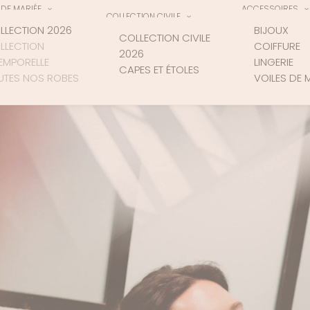
DE MARIÉE
ACCESSOIRES
COLLECTION CIVILE
LLECTION 2026
BIJOUX
COLLECTION CIVILE
LLECTION
COIFFURE
2026
TEMPORELLE
LINGERIE
CAPES ET ÉTOLES
UTES NOS ROBES
VOILES DE 