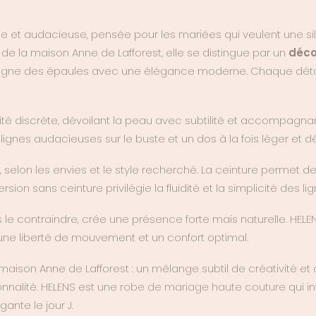
ue et audacieuse, pensée pour les mariées qui veulent une sil
de la maison Anne de Lafforest, elle se distingue par un
déco
a ligne des épaules avec une élégance moderne. Chaque détail
é discrète, dévoilant la peau avec subtilité et accompagna
lignes audacieuses sur le buste et un dos à la fois léger et dé
, selon les envies et le style recherché. La ceinture permet d
sion sans ceinture privilégie la fluidité et la simplicité des l
le contraindre, crée une présence forte mais naturelle. HELEN
 une liberté de mouvement et un confort optimal.
 maison Anne de Lafforest : un mélange subtil de créativité et
nnalité. HELENS est une
robe de mariage haute couture
qui in
ante le jour J.