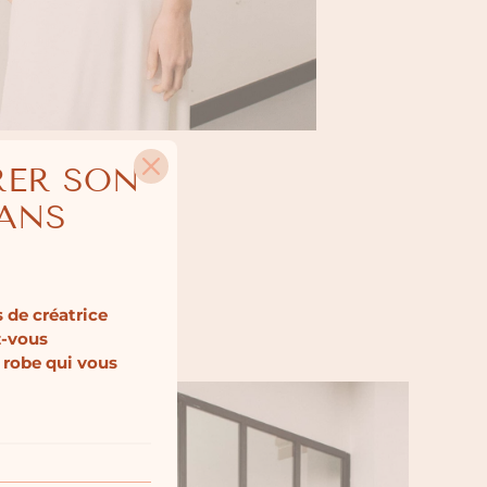
RER SON
SANS
 de créatrice
z-vous
 robe qui vous