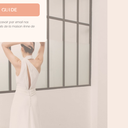
 GUIDE
ecevoir par email nos
mails de la maison Anne de