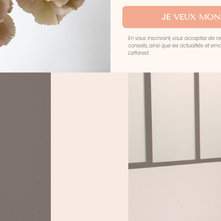
JE VEUX MON
En vous inscrivant, vous acceptez de r
conseils, ainsi que les actualités et e
Lafforest.