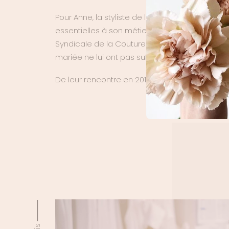
Pour Anne, la styliste de la Maison Anne de Laf
essentielles à son métier. De là est née l’env
Syndicale de la Couture Parisienne et ses anné
mariée ne lui ont pas suffi, et elle a choisi de
De leur rencontre en 2015 est née la Maison d’é