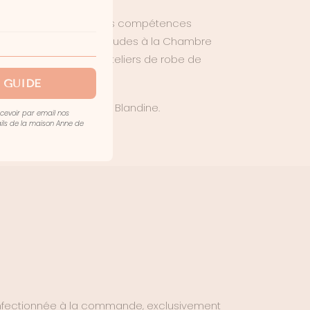
ing Ying lui ont offert les compétences
iste de la Maison, ses études à la Chambre
stimable. Les autres ateliers de robe de
it son expertise.
 GUIDE
oyable savoir-faire de Blandine.
ecevoir par email nos
mails de la maison Anne de
nfectionnée à la commande, exclusivement