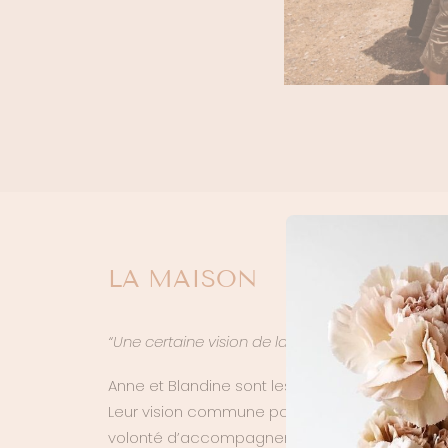
LA MAISON
“Une certaine vision de la robe de mariée. Une fe
Anne et Blandine sont les fondatrices de la m
Leur vision commune pour la mode et le style i
volonté d’accompagner les femmes pour ce jour