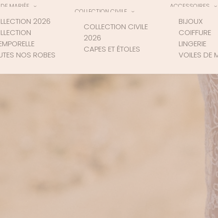
DE MARIÉE
ACCESSOIRES
COLLECTION CIVILE
LLECTION 2026
BIJOUX
COLLECTION CIVILE
LLECTION
COIFFURE
2026
TEMPORELLE
LINGERIE
CAPES ET ÉTOLES
UTES NOS ROBES
VOILES DE 