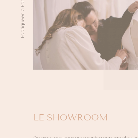
Fabriquées à Paris ⸻
LE SHOWROOM
On aime que vous vous sentiez comme chez vo