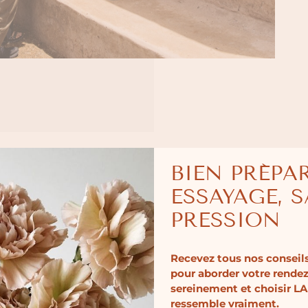
BIEN PRÉPA
ESSAYAGE, 
PRESSION
mme libre, indépendante, solaire, sûre d’elle.”
Recevez tous nos conseils
aison
ANNE DE LAFFOREST
.
pour aborder votre rende
ndémodable est le fil conducteur de leur histoire. Le choix d
sereinement et choisir LA
 si spécial en créant des robes intemporelles, inoubliables
ressemble vraiment.