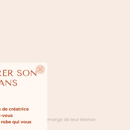
RER SON
SANS
 de créatrice
z-vous
e la
robe de mariée
a émergé de leur intense
 robe qui vous
 et uniques.