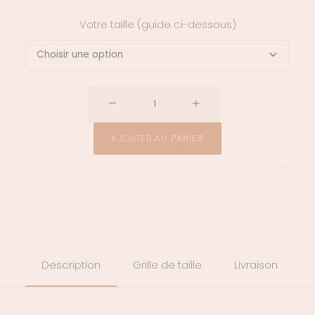
Votre taille (guide ci-dessous)
quantité
de
Pantalon
AJOUTER AU PANIER
Claude
Description
Grille de taille
Livraison