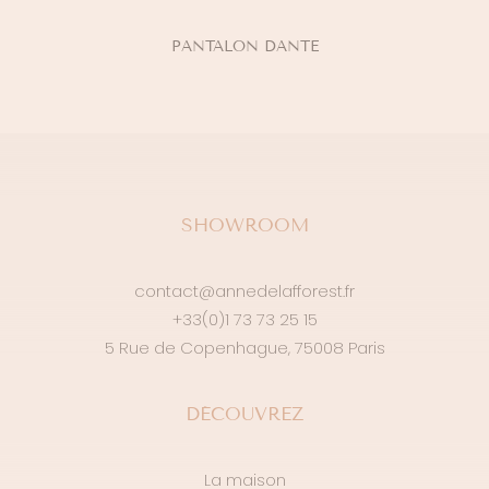
Ce
produit
CHOIX DES OPTIONS
PANTALON DANTE
a
plusieurs
variations.
Les
options
peuvent
être
SHOWROOM
choisies
sur
la
contact@annedelafforest.fr
page
+33(0)1 73 73 25 15
du
5 Rue de Copenhague, 75008 Paris
produit
DÉCOUVREZ
La maison