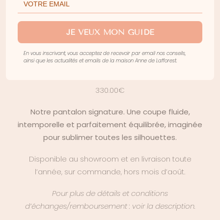
ACCUEIL
>
PRÊT-À-PORTER
>
TENUES DE MARIAGE CIVIL
>
PANTALON
JE VEUX MON GUIDE
CLAUDE
En vous inscrivant, vous acceptez de recevoir par email nos conseils,
ainsi que les actualités et emails de la maison Anne de Lafforest.
PANTALON CLAUDE
330.00
€
Notre pantalon signature. Une coupe fluide,
intemporelle et parfaitement équilibrée, imaginée
pour sublimer toutes les silhouettes.
Disponible au showroom et en livraison toute
l’année, sur commande, hors mois d’août.
Pour plus de détails et conditions
d’échanges/remboursement : voir la description.