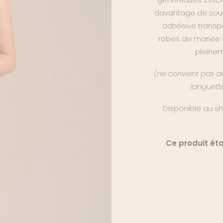
davantage de sout
adhésive transpar
robes de mariée a
pleinem
(ne convient pas aux
languett
Disponible au sh
Ce produit étan