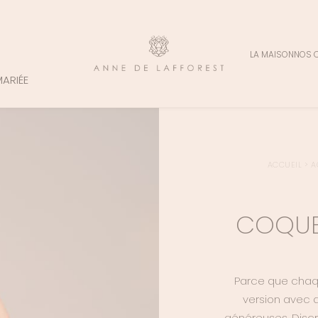
LA MAISON
NOS 
MARIÉE
ACCUEIL
>
A
COQUE
Parce que chaqu
version avec a
généreuses. Discr