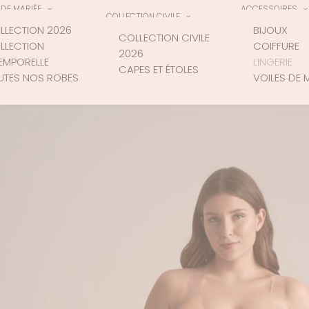
DE MARIÉE
ACCESSOIRES
COLLECTION CIVILE
LLECTION 2026
BIJOUX
COLLECTION CIVILE
LLECTION
COIFFURE
2026
TEMPORELLE
LINGERIE
CAPES ET ÉTOLES
UTES NOS ROBES
VOILES DE 