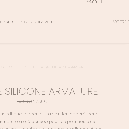
VOTRE P
CONSEILS
PRENDRE RENDEZ-VOUS
CCESSOIRES
>
LINGERIE
>
COQUE SILICONE ARMATURE
 SILICONE ARMATURE
LE
LE
55.00
€
27.50
€
PRIX
PRIX
e silhouette mérite un maintien adapté, cette
INITIAL
ACTUEL
rmature a été pensée pour les poitrines plus
ÉTAIT :
EST :
ètes sous la robe, ces coques en silicone offrent