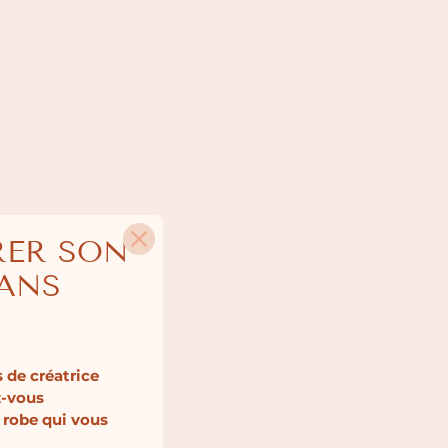
RER SON
SANS
 de créatrice
z-vous
 robe qui vous