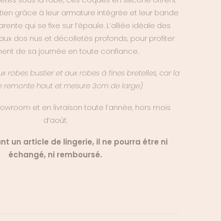
55.00€.
27.50€.
ien grâce à leur armature intégrée et leur bande
ente qui se fixe sur l’épaule. L’alliée idéale des
ux dos nus et décolletés profonds, pour profiter
ent de sa journée en toute confiance.
 robes bustier et aux robes à fines bretelles, car la
e remonte haut et mesure 3cm de large)
owroom et en livraison toute l’année, hors mois
d’août.
t un article de lingerie, il ne pourra être ni
échangé, ni remboursé.