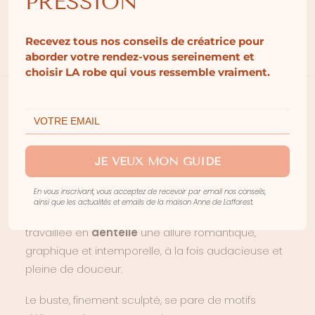
PRESSION
Recevez tous nos conseils de créatrice pour
Description
aborder votre rendez-vous sereinement et
choisir LA robe qui vous ressemble vraiment.
La robe
VÉSUVE
incarne la grâce délicate et la
féminité absolue de la dentelle, réinterprétée avec
l’élégance moderne propre à la
créatrice de
JE VEUX MON GUIDE
robes de mariée
Anne de Lafforest. Véritable
robe
En vous inscrivant, vous acceptez de recevoir par email nos conseils,
de mariage haute couture
, elle offre avec son
col
ainsi que les actualités et emails de la maison Anne de Lafforest.
montant raffiné
et sa silhouette entièrement
travaillée en
dentelle
une allure romantique,
graphique et intemporelle, à la fois audacieuse et
pleine de douceur.
Le buste, finement sculpté, se pare de motifs