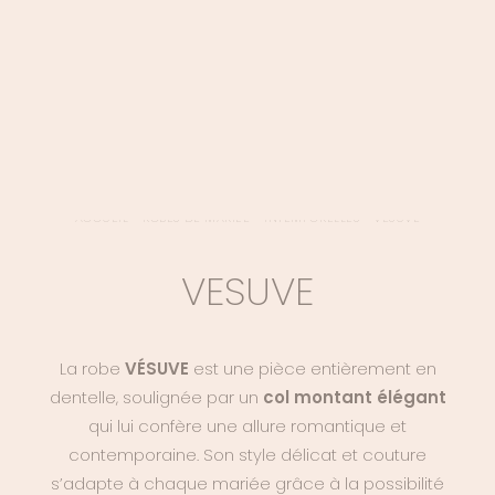
LOGIN / REGISTER
PANIER
VOTRE PANIER EST ACTUELLEMENT VIDE.
ACCUEIL
>
ROBES DE MARIÉE
>
INTEMPORELLES
>
VESUVE
VESUVE
La robe
VÉSUVE
est une pièce entièrement en
dentelle, soulignée par un
col montant élégant
qui lui confère une allure romantique et
contemporaine. Son style délicat et couture
s’adapte à chaque mariée grâce à la possibilité