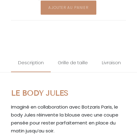
Body
AJOUTER AU PANIER
Jules
Description
Grille de taille
Livraison
LE BODY JULES
Imaginé en collaboration avec Botzaris Paris, le
body Jules réinvente la blouse avec une coupe
pensée pour rester parfaitement en place du
matin jusqu’au soir.