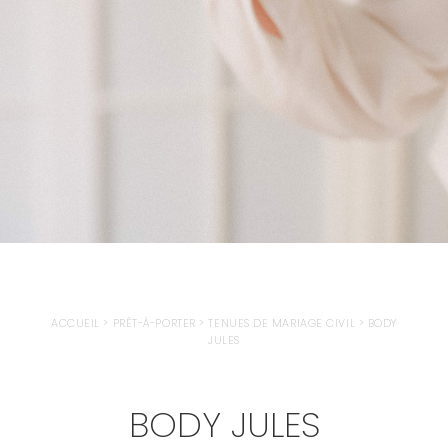
ACCUEIL
>
PRÊT-À-PORTER
>
TENUES DE MARIAGE CIVIL
>
BODY
JULES
BODY JULES