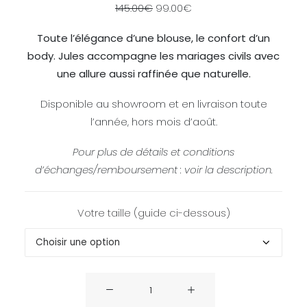
LE
LE
145.00
€
99.00
€
PRIX
PRIX
Toute l’élégance d’une blouse, le confort d’un
INITIAL
ACTUEL
body. Jules accompagne les mariages civils avec
ÉTAIT :
EST :
une allure aussi raffinée que naturelle.
145.00€.
99.00€.
Disponible au showroom et en livraison toute
l’année, hors mois d’août.
Pour plus de détails et conditions
d’échanges/remboursement : voir la description.
Votre taille (guide ci-dessous)
quantité
de