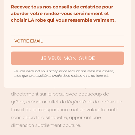
Recevez tous nos conseils de créatrice pour
La robe
VENISE
, issue de la collection
aborder votre rendez-vous sereinement et
Intemporelle
d’Anne de Lafforest, incarne une
choisir LA robe qui vous ressemble vraiment.
féminité délicate et contemporaine, où la matière
et la transparence jouent un rôle central. Elle séduit
par son équilibre entre un buste travaillé et une
jupe fluide, créant une silhouette à la fois légère et
structurée.
JE VEUX MON GUIDE
Son
buste en tulle brodé
est l’un de ses
En vous inscrivant, vous acceptez de recevoir par email nos conseils,
ainsi que les actualités et emails de la maison Anne de Lafforest.
éléments les plus remarquables. Les fleurs,
finement dessinées, semblent se poser
directement sur la peau avec beaucoup de
grâce, créant un effet de légèreté et de poésie. Le
travail de la transparence met en valeur le motif
sans alourdir la silhouette, apportant une
dimension subtilement couture.