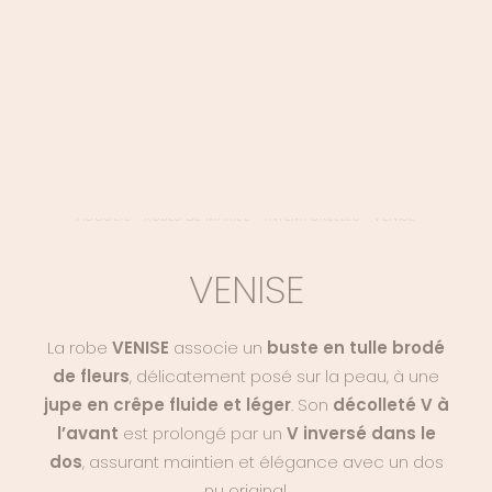
LOGIN / REGISTER
PANIER
VOTRE PANIER EST ACTUELLEMENT VIDE.
ACCUEIL
>
ROBES DE MARIÉE
>
INTEMPORELLES
>
VENISE
VENISE
La robe
VENISE
associe un
buste en tulle brodé
de fleurs
, délicatement posé sur la peau, à une
jupe en crêpe fluide et léger
. Son
décolleté V à
l’avant
est prolongé par un
V inversé dans le
dos
, assurant maintien et élégance avec un dos
nu original.