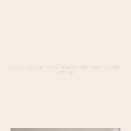
LOGIN / REGISTER
PANIER
VOTRE PANIER EST ACTUELLEMENT VIDE.
ACCUEIL
>
ROBES DE MARIÉE
>
STYLES DE ROBES
>
ROBES DE MARIÉE
MODERNES