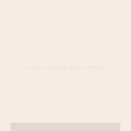
LOGIN / REGISTER
PANIER
VOTRE PANIER EST ACTUELLEMENT VIDE.
ACCUEIL
>
ACCESSOIRES
>
BIJOUX
>
CRÉATEURS