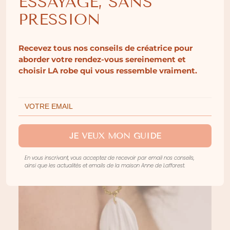
ESSAYAGE, SANS
PRESSION
BOUCLES D’OREILLES AVA
Recevez tous nos conseils de créatrice pour
aborder votre rendez-vous sereinement et
choisir LA robe qui vous ressemble vraiment.
JE VEUX MON GUIDE
En vous inscrivant, vous acceptez de recevoir par email nos conseils,
ainsi que les actualités et emails de la maison Anne de Lafforest.