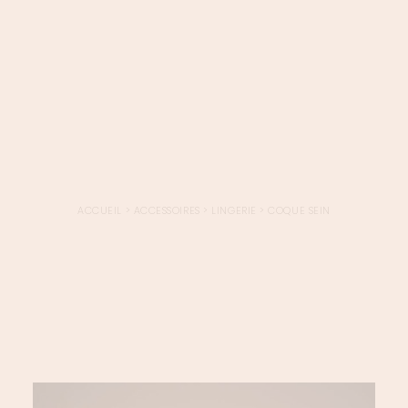
LOGIN / REGISTER
PANIER
VOTRE PANIER EST ACTUELLEMENT VIDE.
ACCUEIL
>
ACCESSOIRES
>
LINGERIE
>
COQUE SEIN