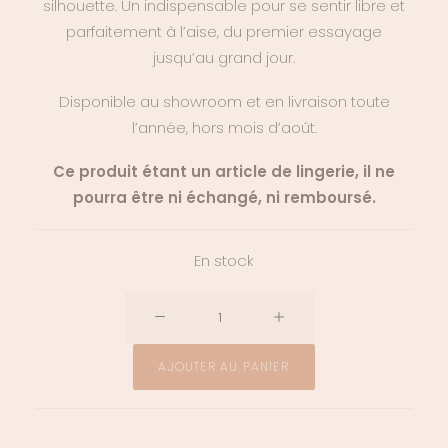
silhouette. Un indispensable pour se sentir libre et
parfaitement à l’aise, du premier essayage
jusqu’au grand jour.
Disponible au showroom et en livraison toute
l’année, hors mois d’août.
Ce produit étant un article de lingerie, il ne
pourra être ni échangé, ni remboursé.
En stock
quantité
de
Cache-
AJOUTER AU PANIER
tetons
en
silicone