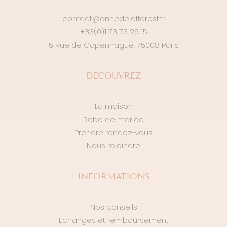
sur
la
contact@annedelafforest.fr
page
+33(0)1 73 73 25 15
du
5 Rue de Copenhague, 75008 Paris
produit
DÉCOUVREZ
La maison
Robe de mariée
Prendre rendez-vous
Nous rejoindre
INFORMATIONS
Nos conseils
Echanges et remboursement