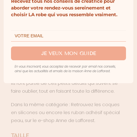
Recevez tous nos conseils de créatrice pour
Réutilisables et agréables à porter, ils sont
aborder votre rendez-vous sereinement et
particulièrement adaptés aux robes dos nu, aux
choisir LA robe qui vous ressemble vraiment.
décolletés profonds ou aux créations qui ne
permettent pas le port d’un soutien-gorge. Ils
apportent juste ce qu’il faut de discrétion pour
vous permettre de profiter pleinement de votre
JE VEUX MON GUIDE
journée, sans jamais détourner l’attention de
l’essentiel : votre robe.
En vous inscrivant, vous acceptez de recevoir par email nos conseils,
ainsi que les actualités et emails de la maison Anne de Lafforest.
Parce que le confort participe aussi à l’élégance,
ils font partie de ces petits détails qui savent se
faire oublier, tout en faisant toute la différence.
Dans la même catégorie : Retrouvez les
coques
en silicones
ou encore les
ruban adhésif spécial
peau
, sur le e-shop Anne de Lafforest.
TAILLE