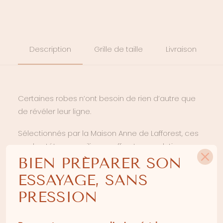
Description
Grille de taille
Livraison
Certaines robes n’ont besoin de rien d’autre que
de révéler leur ligne.
Sélectionnés par la Maison Anne de Lafforest, ces
cache-tétons en silicone offrent une solution
simple, confortable et totalement invisible sous les
BIEN PRÉPARER SON
robes de mariée les plus épurées. Leur finesse leur
ESSAYAGE, SANS
permet de disparaître sous les tissus, même les
PRESSION
plus délicats, afin de préserver toute la légèreté de
la silhouette.