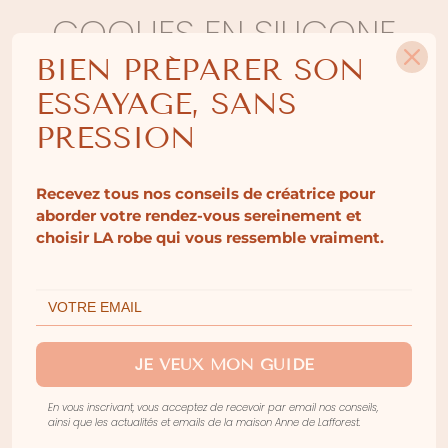
COQUES EN SILICONE
BIEN PRÉPARER SON
30.00
€
ESSAYAGE, SANS
Invisibles sous les robes les plus délicates, nos
PRESSION
coques en silicone offrent un galbe naturel tout en
préservant la pureté de la silhouette. Une solution
discrète et confortable, pensée pour
Recevez tous nos conseils de créatrice pour
accompagner les robes de mariée aux dos nus
aborder votre rendez-vous sereinement et
choisir LA robe qui vous ressemble vraiment.
profonds, décolletés plongeants ou épaules
dégagées.
Leur teinte est parfaite pour se fondre sur la peau
et leur découpe vous garantie de ne faire aucune
trace à travers votre robe.
JE VEUX MON GUIDE
Disponible au showroom et en livraison toute
En vous inscrivant, vous acceptez de recevoir par email nos conseils,
ainsi que les actualités et emails de la maison Anne de Lafforest.
l’année, hors mois d’août.