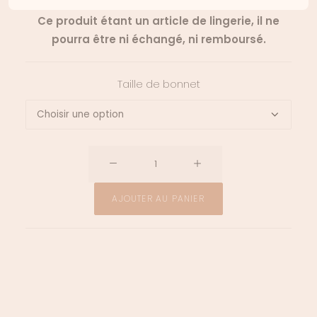
Ce produit étant un article de lingerie, il ne
pourra être ni échangé, ni remboursé.
Taille de bonnet
quantité
de
Coques
AJOUTER AU PANIER
en
silicone