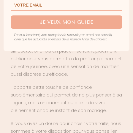
aux robes de mariée près du corps ou
confectionnées dans des matières fluides qui
JE VEUX MON GUIDE
épousent les courbes.
Sa matière douce et confortable accompagne
En vous inscrivant, vous acceptez de recevoir par email nos conseils,
ainsi que les actualités et emails de la maison Anne de Lafforest.
chacun de vos mouvements sans comprimer la
silhouette. Une fois en place, il se fait rapidement
oublier pour vous permettre de profiter pleinement
de votre journée, avec une sensation de maintien
aussi discrète qu’efficace.
Il apporte cette touche de confiance
supplémentaire qui permet de ne plus penser à sa
lingerie, mais uniquement au plaisir de vivre
pleinement chaque instant de son mariage.
Si vous avez un doute pour choisir votre taille, nous
sommes à votre disposition pour vous conseiller