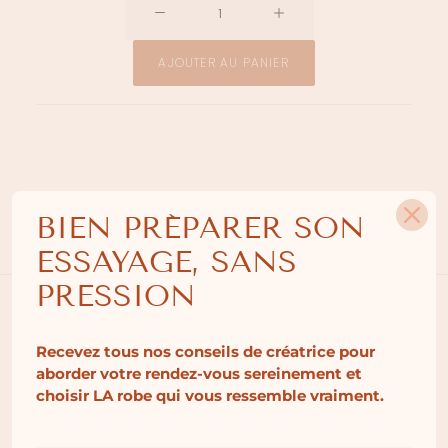
de
Panty
AJOUTER AU PANIER
gainant
Back
to
Glam
BIEN PRÉPARER SON
Description
Grille de taille
Livraison
ESSAYAGE, SANS
PRESSION
Sélectionné par la Maison Anne de Lafforest, ce
Recevez tous nos conseils de créatrice pour
panty gainant offre un maintien enveloppant qui
aborder votre rendez-vous sereinement et
sculpte délicatement le ventre, les hanches et le
choisir LA robe qui vous ressemble vraiment.
haut des cuisses. Plus couvrant qu’une culotte
gainante classique, il est particulièrement adapté