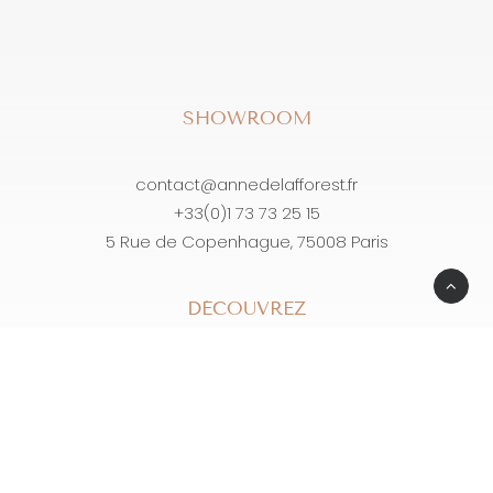
SHOWROOM
contact@annedelafforest.fr
+33(0)1 73 73 25 15
5 Rue de Copenhague, 75008 Paris
DÉCOUVREZ
La maison
Robe de mariée
Prendre rendez-vous
Nous rejoindre