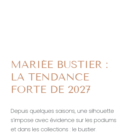
LOGIN / REGISTER
PANIER
LE GRAND RETOUR
VOTRE PANIER EST ACTUELLEMENT VIDE.
DES ROBES DE
MARIÉE BUSTIER :
LA TENDANCE
FORTE DE 2027
Depuis quelques saisons, une silhouette
s’impose avec évidence sur les podiums
et dans les collections : le bustier.