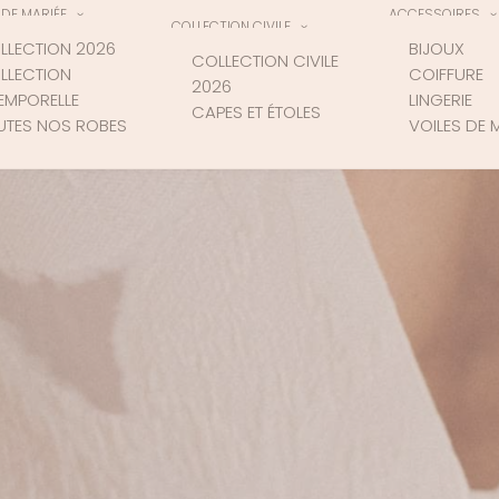
DE MARIÉE
ACCESSOIRES
COLLECTION CIVILE
LLECTION 2026
BIJOUX
COLLECTION CIVILE
LLECTION
COIFFURE
2026
TEMPORELLE
LINGERIE
CAPES ET ÉTOLES
UTES NOS ROBES
VOILES DE 