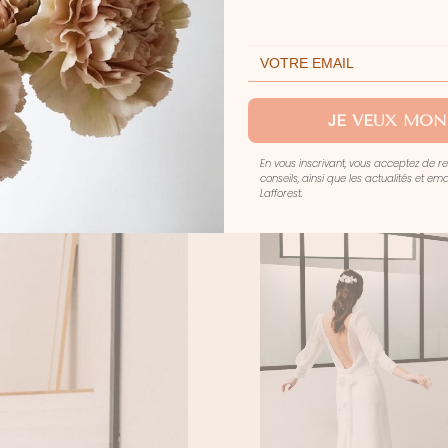
SOHO
I
JE VEUX MON
En vous inscrivant, vous acceptez de r
conseils, ainsi que les actualités et e
Lafforest.