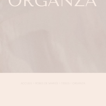
ORGANZA
ACCUEIL
>
ROBES DE MARIÉE
>
TISSUS
>
ORGANZA