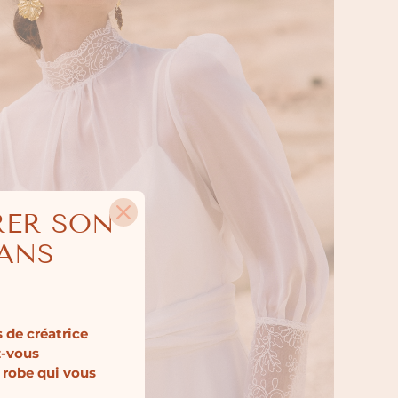
RER SON
SANS
 de créatrice
z-vous
 robe qui vous