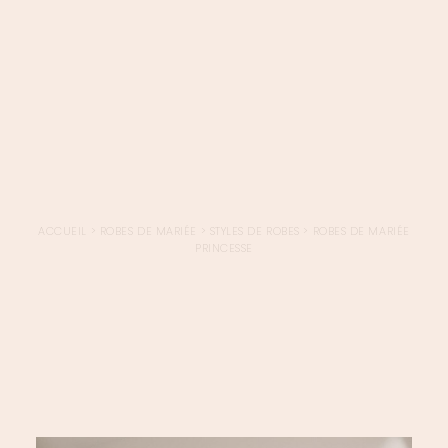
LOGIN / REGISTER
PANIER
VOTRE PANIER EST ACTUELLEMENT VIDE.
ACCUEIL
>
ROBES DE MARIÉE
>
STYLES DE ROBES
>
ROBES DE MARIÉE
PRINCESSE