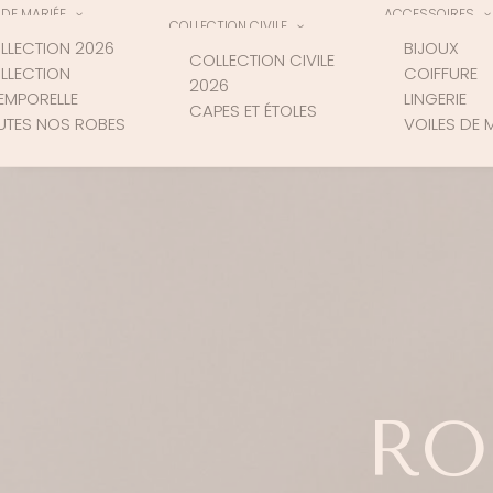
DE MARIÉE
ACCESSOIRES
COLLECTION CIVILE
LLECTION 2026
BIJOUX
COLLECTION CIVILE
LLECTION
COIFFURE
2026
TEMPORELLE
LINGERIE
CAPES ET ÉTOLES
UTES NOS ROBES
VOILES DE 
RO