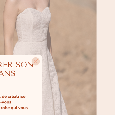
RER SON
SANS
 de créatrice
z-vous
 robe qui vous