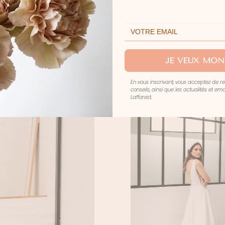
HALLEY
I
JE VEUX MON
En vous inscrivant, vous acceptez de r
conseils, ainsi que les actualités et e
Lafforest.