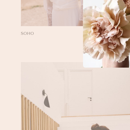
SOHO
BORELL