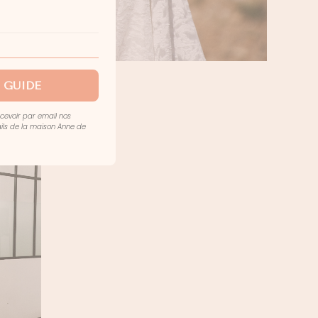
 GUIDE
ecevoir par email nos
mails de la maison Anne de