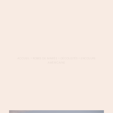
LOGIN / REGISTER
PANIER
VOTRE PANIER EST ACTUELLEMENT VIDE.
ACCUEIL
>
ROBES DE MARIÉE
>
DÉCOLLETÉS
>
ENCOLURE
AMÉRICAINE