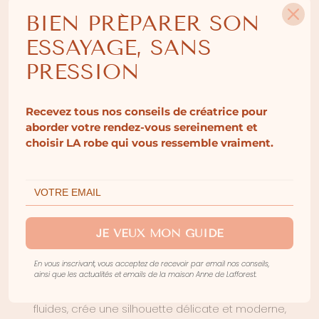
BIEN PRÉPARER SON
ESSAYAGE, SANS
ENCOLURE
PRESSION
AMÉRICAINE
Recevez tous nos conseils de créatrice pour
Chez Anne de Lafforest,
créateur de robes de
aborder votre rendez-vous sereinement et
mariée
, nous avons revisité ce col pour allier la
choisir LA robe qui vous ressemble vraiment.
sophistication du design à une sensualité subtile,
idéale pour les mariées en quête d’une allure
originale et contemporaine.
Le col américain, avec son ouverture délicatement
JE VEUX MON GUIDE
découpée au niveau des épaules, donne une
impression de légèreté tout en mettant en valeur
En vous inscrivant, vous acceptez de recevoir par email nos conseils,
le buste et la clavicule. Cette encolure, souvent
ainsi que les actualités et emails de la maison Anne de Lafforest.
associée à des lignes épurées et des matières
fluides, crée une silhouette délicate et moderne,