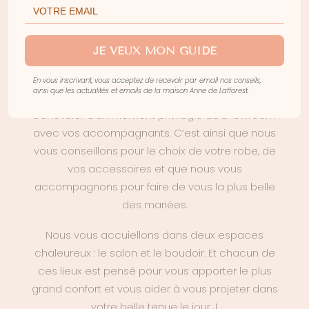
RENDEZ-VOUS
JE VEUX MON GUIDE
Chez Anne de Lafforest, nous vous recevons
En vous inscrivant, vous acceptez de recevoir par email nos conseils,
ainsi que les actualités et emails de la maison Anne de Lafforest.
exclusivement sur rendez-vous. Ainsi, vous
bénéficier d’un moment privilégié au showroom
avec vos accompagnants. C’est ainsi que nous
vous conseillons pour le choix de votre robe, de
vos accessoires et que nous vous
accompagnons pour faire de vous la plus belle
des mariées.
Nous vous accuiellons dans deux espaces
chaleureux : le salon et le boudoir. Et chacun de
ces lieux est pensé pour vous apporter le plus
grand confort et vous aider à vous projeter dans
votre belle tenue le jour J.