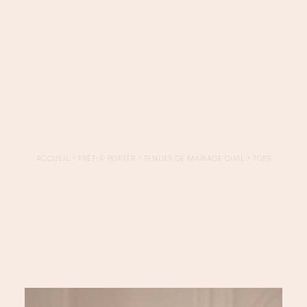
LOGIN / REGISTER
PANIER
VOTRE PANIER EST ACTUELLEMENT VIDE.
ACCUEIL
>
PRÊT-À-PORTER
>
TENUES DE MARIAGE CIVIL
>
TOPS