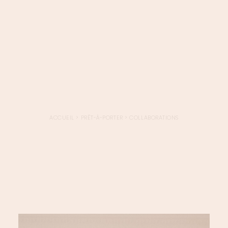
LOGIN / REGISTER
PANIER
VOTRE PANIER EST ACTUELLEMENT VIDE.
ACCUEIL
>
PRÊT-À-PORTER
>
COLLABORATIONS