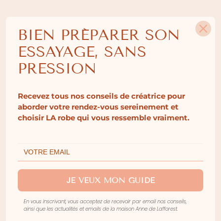
COLLABORATIONS
BIEN PRÉPARER SON
ESSAYAGE, SANS
Anne De Lafforest s’associent à de jolies marques.
PRESSION
Elle imagine chaque collaboration pour ses
mariées.
Recevez tous nos conseils de créatrice pour
Chaque collaboration a été choisie pour gâter ses
aborder votre rendez-vous sereinement et
mariées.
choisir LA robe qui vous ressemble vraiment.
Deux bodys pour les cérémonies civil, dessinés
avec Botzaris Paris. Le premier s’inspire des body
de danseuse. Il se porte avec toutes nos jupes et
nos pantalons. Le second s’inspire d’une blouse et
JE VEUX MON GUIDE
se décline en kaki. Il se porte au quotidien.
En vous inscrivant, vous acceptez de recevoir par email nos conseils,
ainsi que les actualités et emails de la maison Anne de Lafforest.
Une bougies parfumée au parfum unique en