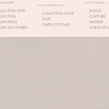
DE MARIÉE
ACCESSOIRES
COLLECTION CIVILE
LLECTION 2026
BIJOUX
COLLECTION CIVILE
LLECTION
COIFFURE
2026
TEMPORELLE
LINGERIE
CAPES ET ÉTOLES
UTES NOS ROBES
VOILES DE 