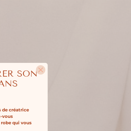
RER SON
SANS
 de créatrice
z-vous
 robe qui vous