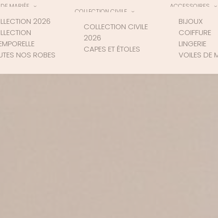
DE MARIÉE
ACCESSOIRES
COLLECTION CIVILE
LLECTION 2026
BIJOUX
COLLECTION CIVILE
LLECTION
COIFFURE
2026
TEMPORELLE
LINGERIE
CAPES ET ÉTOLES
UTES NOS ROBES
VOILES DE 