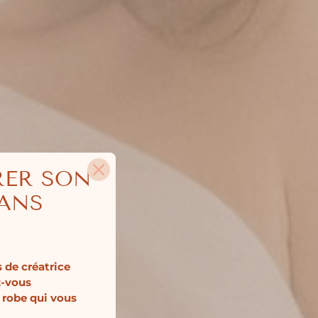
RER SON
SANS
 de créatrice
z-vous
 robe qui vous