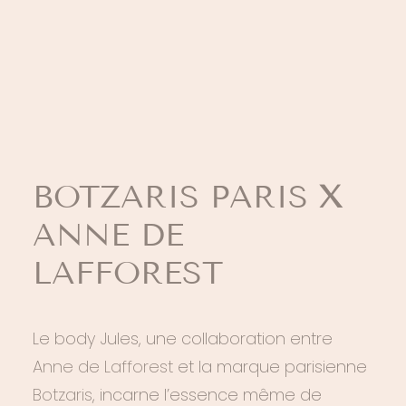
LE BODY JULES :
LOGIN / REGISTER
PANIER
L’ÉLÉGANCE ET LE
VOTRE PANIER EST ACTUELLEMENT VIDE.
CONFORT SIGNÉS
BOTZARIS PARIS
X
ANNE DE
LAFFOREST
Le body Jules, une collaboration entre
Anne de Lafforest
et la marque parisienne
Botzaris
, incarne l’essence même de