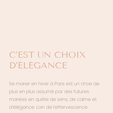
LOGIN / REGISTER
PANIER
SE MARIER EN
VOTRE PANIER EST ACTUELLEMENT VIDE.
HIVER : POURQUOI
C’EST UN CHOIX
D’ÉLÉGANCE
Se marier en hiver à Paris est un choix de
plus en plus assumé par des futures
mariées en quête de sens, de calme et
d’élégance. Loin de l’effervescence