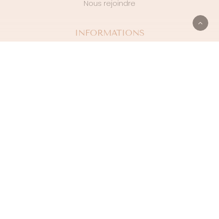
Nous rejoindre
INFORMATIONS
Nos conseils
Echanges et remboursement
Conditions générales de vente
Politique de confidentialité
NEWSLETTER
S'INSCRIRE