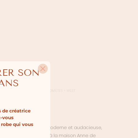
RER SON
SANS
CUEIL
>
ROBES DE MARIÉE
>
COMÈTES
>
WEST
WEST
 de créatrice
z-vous
 robe qui vous
incarne une féminité moderne et audacieuse,
élégance épurée chère à la maison Anne de