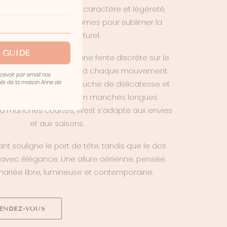
te robe de mariée allie caractère et légèreté,
les matières et les volumes pour sublimer la
silhouette avec naturel.
 GUIDE
e fluide, ponctuée d’une fente discrète sur le
 la jambe avec subtilité à chaque mouvement.
ecevoir par email nos
mails de la maison Anne de
le brodé apporte une touche de délicatesse et
ent. Déclinée en version manches longues
u manches courtes, West s’adapte aux envies
et aux saisons.
vant souligne le port de tête, tandis que le dos
 avec élégance. Une allure aérienne, pensée
ariée libre, lumineuse et contemporaine.
ENDEZ-VOUS