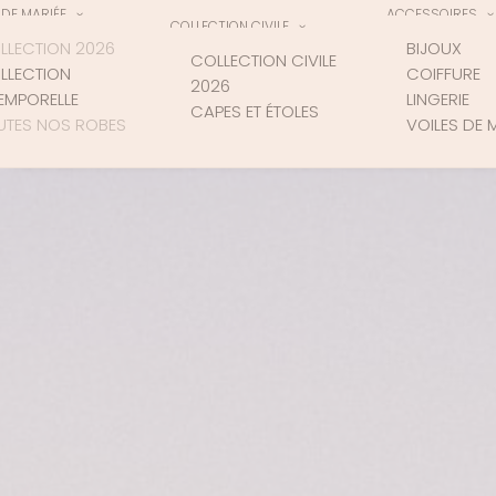
DE MARIÉE
ACCESSOIRES
COLLECTION CIVILE
LLECTION 2026
BIJOUX
COLLECTION CIVILE
LLECTION
COIFFURE
2026
TEMPORELLE
LINGERIE
CAPES ET ÉTOLES
UTES NOS ROBES
VOILES DE 