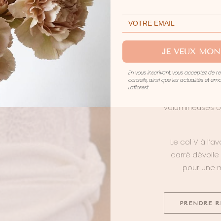
Lafforest. Cet
jouant avec 
JE VEUX MON
Sa jupe en crêp
côté, dévoile
En vous inscrivant, vous acceptez de r
conseils, ainsi que les actualités et e
Le haut en tul
Lafforest.
de raffinem
volumineuses o
Le col V à l’a
carré dévoile
pour une m
PRENDRE R