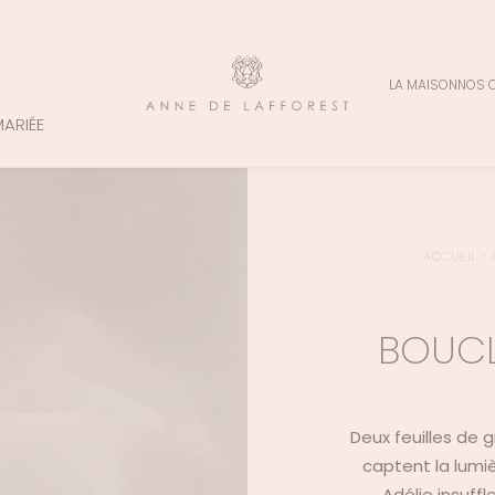
LA MAISON
NOS 
MARIÉE
ACCUEIL
>
BOUCLE
Deux feuilles de
captent la lumi
Adélie insuffl