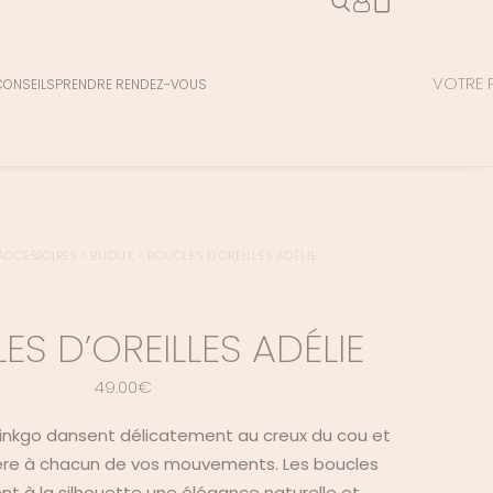
VOTRE P
CONSEILS
PRENDRE RENDEZ-VOUS
ACCESSOIRES
>
BIJOUX
>
BOUCLES D’OREILLES ADÉLIE
S D’OREILLES ADÉLIE
49.00
€
 ginkgo dansent délicatement au creux du cou et
ère à chacun de vos mouvements. Les boucles
ent à la silhouette une élégance naturelle et