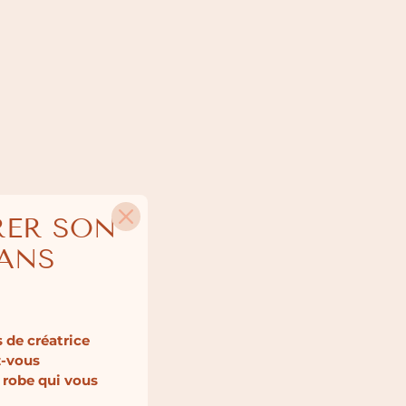
RER SON
SANS
 de créatrice
z-vous
 robe qui vous