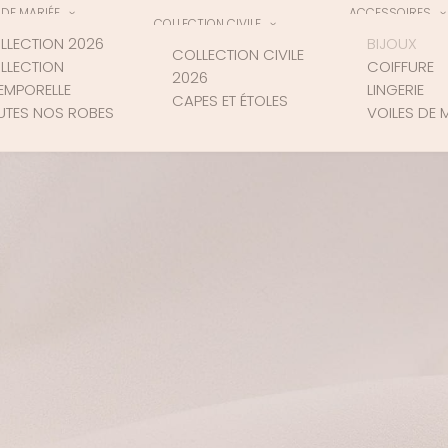
DE MARIÉE
ACCESSOIRES
COLLECTION CIVILE
LLECTION 2026
BIJOUX
COLLECTION CIVILE
LLECTION
COIFFURE
2026
TEMPORELLE
LINGERIE
CAPES ET ÉTOLES
UTES NOS ROBES
VOILES DE 