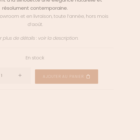
résolument contemporaine.
owroom et en livraison, toute l’année, hors mois
d’août.
 plus de détails : voir la description.
En stock
quantité
AJOUTER AU PANIER
de
Boucles
d'oreilles
Adélie