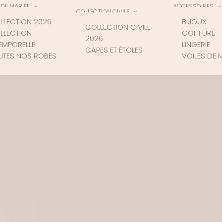
DE MARIÉE
ACCESSOIRES
COLLECTION CIVILE
LLECTION 2026
BIJOUX
COLLECTION CIVILE
LLECTION
COIFFURE
2026
TEMPORELLE
LINGERIE
CAPES ET ÉTOLES
UTES NOS ROBES
VOILES DE 