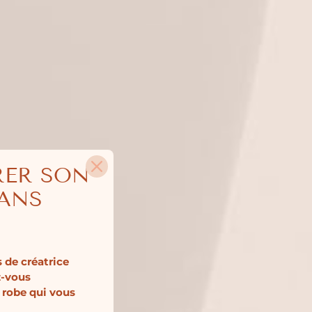
RER SON
SANS
 de créatrice
z-vous
 robe qui vous