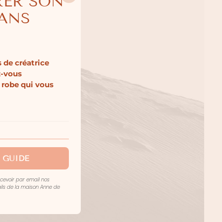
RER SON
SANS
 de créatrice
z-vous
 robe qui vous
 GUIDE
ecevoir par email nos
mails de la maison Anne de