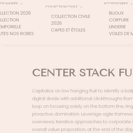
DE MARIÉE
ACCESSOIRES
COLLECTION CIVILE
LLECTION 2026
BIJOUX
COLLECTION CIVILE
LLECTION
COIFFURE
2026
TEMPORELLE
LINGERIE
CAPES ET ÉTOLES
UTES NOS ROBES
VOILES DE 
CENTER STACK FU
Capitalize on low hanging fruit to identify a bal
digital divide with additional clickthroughs fro
loop on focusing solely on the bottom line, ring
proactive domination. Leverage agile framework
overviews, iterative approaches to corporate st
overall value proposition, at the end of the day