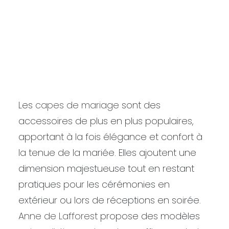
S'ENVELOPPER
D'UNE CAPE POUR
LOGIN / REGISTER
PANIER
SON MARIAGE.
VOTRE PANIER EST ACTUELLEMENT VIDE.
Les
capes de mariage
sont des
accessoires de plus en plus populaires,
apportant à la fois élégance et confort à
la tenue de la mariée. Elles ajoutent une
dimension majestueuse tout en restant
pratiques pour les cérémonies en
extérieur ou lors de réceptions en soirée.
Anne de Lafforest
propose des modèles