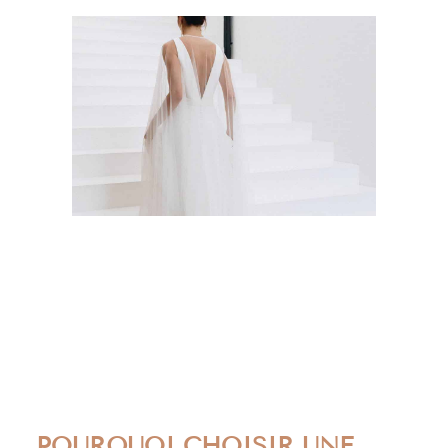
Recevez tous nos conseils de créatrice pour aborder
votre rendez-vous sereinement et choisir LA robe qui
vous ressemble vraiment.
JE VEUX MON GUIDE
En vous inscrivant, vous acceptez de recevoir par email nos conseils, ainsi
que les actualités et emails de la maison Anne de Lafforest.
POURQUOI CHOISIR UNE