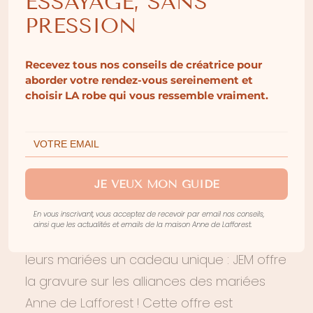
ESSAYAGE, SANS
de synthèse
, de l’
or Fairemined
, et sont
PRESSION
toutes conçues en
France
, dans les
ateliers de la maison de joaillerie au cœur
Recevez tous nos conseils de créatrice pour
aborder votre rendez-vous sereinement et
des Vosges. Ces choix sont très forts dans
choisir LA robe qui vous ressemble vraiment.
le milieu de la joaillerie et confèrent à la
maison JEM un grade de qualité et de
responsabilité sans équivalent.
JE VEUX MON GUIDE
Ainsi, Anne et Blandine sont très heureuses
de pouvoir partager leur savoir-faire avec
En vous inscrivant, vous acceptez de recevoir par email nos conseils,
ainsi que les actualités et emails de la maison Anne de Lafforest.
les fondatrices de JEM et de proposer à
leurs mariées un cadeau unique : JEM offre
la gravure sur les alliances des mariées
Anne de Lafforest
! Cette offre est