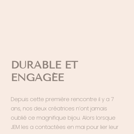
LOGIN / REGISTER
PANIER
JEM: UNE
VOTRE PANIER EST ACTUELLEMENT VIDE.
JOAILLERIE
DURABLE ET
ENGAGÉE
Depuis cette première rencontre il y a 7
ans, nos deux créatrices n’ont jamais
oublié ce magnifique bijou. Alors lorsque
JEM les a contactées en mai pour lier leur