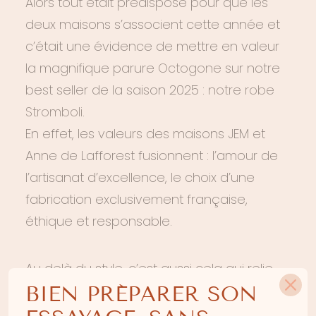
Alors tout était prédisposé pour que les
deux maisons s’associent cette année et
c’était une évidence de mettre en valeur
la magnifique parure
Octogone
sur notre
best seller de la saison 2025 :
notre robe
Stromboli
.
En effet, les valeurs des maisons JEM et
Anne de Lafforest fusionnent : l’amour de
l’artisanat d’excellence, le choix d’une
fabrication exclusivement française,
éthique et responsable.
Au delà du style, c’est aussi cela qui relie
les deux maisons. Les collections JEM sont
BIEN PRÉPARER SON
toutes confectionnées avec
des diamants