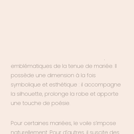
COMMENT CHOISIR
LOGIN / REGISTER
SON VOILE DE MARIÉE ?
PANIER
VOTRE PANIER EST ACTUELLEMENT VIDE.
Le voile est l’un des accessoires les plus
emblématiques de la tenue de mariée. Il
possède une dimension à la fois
symbolique et esthétique : il accompagne
la silhouette, prolonge la robe et apporte
une touche de poésie.
Pour certaines mariées, le voile s’impose
naturellement. Pour d’autres, il suscite des