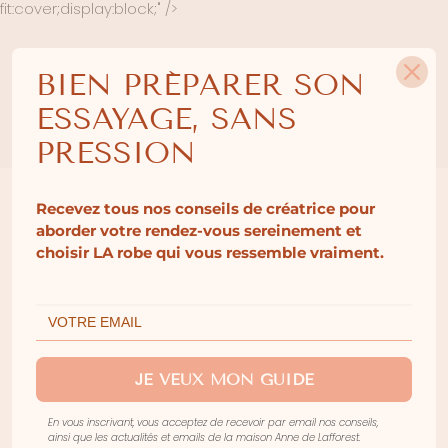
fit:cover;display:block;" />
BIEN PRÉPARER SON
ESSAYAGE, SANS
PRESSION
Recevez tous nos conseils de créatrice pour
aborder votre rendez-vous sereinement et
LE VOILE ET LA
choisir LA robe qui vous ressemble vraiment.
COIFFURE
La manière dont le voile est fixé joue un
JE VEUX MON GUIDE
rôle important.
En vous inscrivant, vous acceptez de recevoir par email nos conseils,
ainsi que les actualités et emails de la maison Anne de Lafforest.